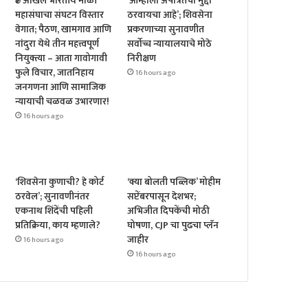
✊ अखिल भारतीय माळी
‘आम्हाला अपात्रतेचा मुद्दा
महासंघाचा संघटन विस्तार
ठरवायचा आहे’; शिवसेना
वेगात; पैठण, खामगाव आणि
प्रकरणाच्या सुनावणीत
नांदुरा येथे तीन महत्त्वपूर्ण
सर्वोच्च न्यायालयाचे मोठे
नियुक्त्या – आता गावोगावी
निरीक्षण
फुले विचार, जातनिहाय
16 hours ago
जनगणना आणि सामाजिक
न्यायाची चळवळ उभारणार!
16 hours ago
‘शिवसेना कुणाची? हे कोर्ट
‘क्या बोलती पब्लिक’ मोहीम
ठरवेल’; सुनावणीनंतर
सप्टेंबरपासून देशभर;
एकनाथ शिंदेंची पहिली
अभिजीत दिपकेंची मोठी
प्रतिक्रिया, काय म्हणाले?
घोषणा, CJP चा पुढचा प्लॅन
जाहीर
16 hours ago
16 hours ago