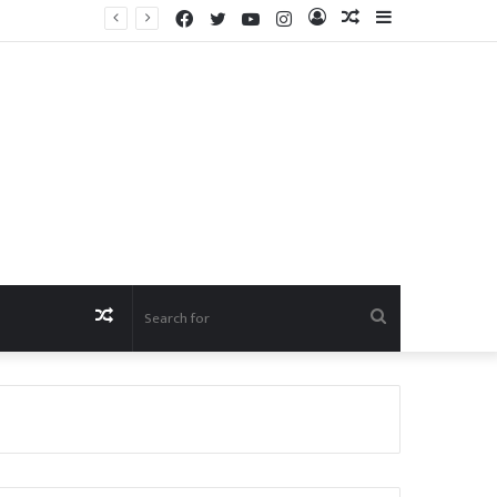
✊ अखिल भारतीय माळी महासंघाचा संघटन विस्तार वेगात; पैठण, खामगाव आणि नांदुरा येथे तीन महत्त्वपूर्ण नियुक्त्या – आता गावोगावी फुले विचार, जातनिहाय जनगणना आणि सामाजिक न्यायाची चळवळ उभारणार!
Facebook
Twitter
YouTube
Instagram
Log
Random
Sidebar
In
Article
Random
Search
Article
for