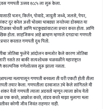
िवस गणपती उत्सव १८८५ ला सुरू केला.
साठी भजन, किर्तन, पोवाडे, जाग्रुती जथ्थे, जलसे, पेपर,
ट दुर करेल अशी भोळ्या भाबड्या जनतेच्या डोक्यात या
्यम टिळका भोवती आणि भटकुड्यांवाटला प्रचार करत होता. आणि
 मौखिक होता. साहजिकच आहे ब्राम्हण म्हणाले दगडाचा गणपती
ेच प्रचार करतात गणपती दुध पितो.
ांतीबा जोतिबा फुलेंचे आंदोलन कमजोर केले कारण जोतिबा
 आजारी नसते तर बाकी सत्यशोधक चळवळीने महाराष्ट्रात
काल्पनिक गणेशोत्सव सुरू झाला नसता.
पल्या मलापासून गणपती बनवला ती घरी एकटी होती तीला
गणपती तयार केला. गणपतीला दरवाजात उभे केले सांगितले मी
ंकर येतो गणपती त्याला अडवतो म्हणून त्याला क्रोध येतो
ताळ एक करते, आक्रोश करते, तांडव करते माझा मुलागा मला
धरतीवर कोणी जीव जिवंत राहणार नाही.