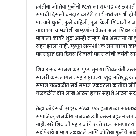
क्रांतीबा जोतिबा फुलेंनी १८६९ ला रायगडावर छत्रपती
समाधी दिसली घनदाट काटेरी झाडीमध्ये समाधी होती. 
पाण्याने धुतले, फुले वाहिली, पुजा केली शिवाजी रा
गावातला ग्रामजोशी ब्राम्हणांना घेऊन आला शिवराय
म्हणाला कायरे शुद्रा आम्ही ब्राम्हण श्रेष्ठ असताना
सहन झाला नाही. म्हणून सत्यशोधक समाजाच्या कार्यकर्
महाराष्ट्रात दहा दिवस शिवाजी महाराजांची जयंती स
शिव उत्सव साजरा करा पुण्यातुन या शिवजयंती उत्सव
साजरी करू लागला. महाराष्ट्रातल्या शुद्र अतिशूद्र 
समाज चळवळीत सर्व समाज एकवटला क्रांतीबा जोतिब
चळवळीत दोन लाख आठरा हजार सहाशे आठरा सदस
तेव्हा काँग्रेसची सदस्य संख्या एक हजाराच्या आतमध्येच
समाजिक, राजकीय चळवळ उभी करून बहुजन समाजाल
नाही. खरे शिवाजी महाराजांचे रयते राज्य आनणार या
सर्व पेशवे ब्राम्हण एकवटले आणि जोतिबा फुलेंचे आं