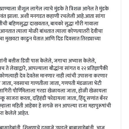
ण्याला त्रीशुल लागेल त्याचे मुंडके ते त्रिशळ आनेल ते मुंडके
िवंत झाला. अशी मनगडत कहाणी रचलेली आहे.आता सांगा
तीची बहिणसुद्धा दाखवतात, बायको सुद्धा गौरी गावाला
 आनतात त्याला मोळी बांधतात त्याला कोणत्यातरी देवीचा
चा मुखवटा काढुन घेतात आणि दिड दिवसात तिरड्याच्या
ी बत्तीस डिग्री पास केलेले, जगाचा अभ्यास केलेले,
लेखाद्वारे, आपल्याला बौद्धांना सांगत व २२ प्रतिज्ञापैकी
ी कोणत्याही देव देवतेस मानणार नाही त्यांची उपासना करणार
ाला जाता, नवसाचा गाणतीला जाता, गणपती मंडळाला भेटी
कोजागिरी पौर्णिमेलाला गरडा खेळायला जाता, होळी खेळायला
ंकू साजरा करता, दहिहंडी फोडायला जाता, हिंदू सणांत बँनर
ुम्हाला महिती आहेका हे सगळे सन आपल्या राजा महापुरूषांची
जरा केलेले आहेत.
बाबासाहेबांनी, शिक्षणाचे दरवाजे उघडले बाबासाहेबांनी, आज