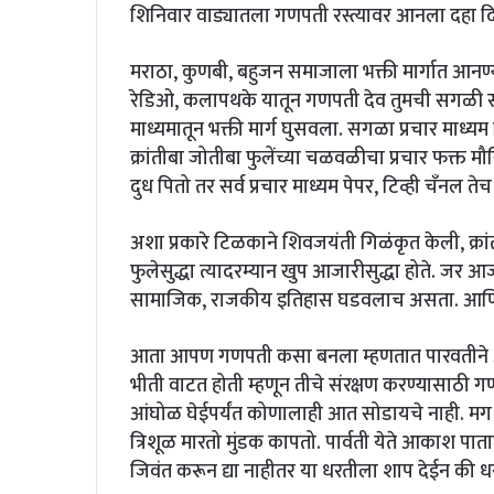
शिनिवार वाड्यातला गणपती रस्त्यावर आनला दहा द
मराठा, कुणबी, बहुजन समाजाला भक्ती मार्गात आनण्या
रेडिओ, कलापथके यातून गणपती देव तुमची सगळी संक
माध्यमातून भक्ती मार्ग घुसवला. सगळा प्रचार माध
क्रांतीबा जोतीबा फुलेंच्या चळवळीचा प्रचार फक्त
दुध पितो तर सर्व प्रचार माध्यम पेपर, टिव्ही चँनल त
अशा प्रकारे टिळकाने शिवजयंती गिळंकृत केली, क्र
फुलेसुद्धा त्यादरम्यान खुप आजारीसुद्धा होते. जर
सामाजिक, राजकीय इतिहास घडवलाच असता. आणि 
आता आपण गणपती कसा बनला म्हणतात पारवतीने आ
भीती वाटत होती म्हणून तीचे संरक्षण करण्यासाठी 
आंघोळ घेईपर्यंत कोणालाही आत सोडायचे नाही. मग श
त्रिशूळ मारतो मुंडक कापतो. पार्वती येते आकाश पा
जिवंत करून द्या नाहीतर या धरतीला शाप देईन की 