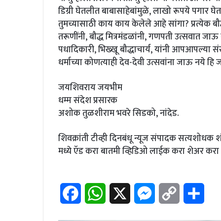
डिग्री घेतलीत बाबासाहेबांमुळे, लाखो रूपये पगार घेत
तुमच्यासाठी काय काय केलेले आहे सांगा? प्रत्येक बौ
तरूणींनी, बौद्ध मित्रमंडळांनी, गणपती उत्सवात जाऊ नये 
पधादिकारी, भिख्खू बौद्धाचार्य, यांनी आपआपल्या संस्
धर्माच्या कोणत्याही देव-देवी उत्सवांना जाऊ नये ह
जयशिवराय जयभीम
धम्म संदेश प्रसारक
अशोक तुळशीराम भवरे सिडको, नांदेड.
शिवक्रांती टीव्ही दिनबंधू न्यूज संपादक सत्यशोधक 
मध्ये ऍड करा बातमी व्हिडिओ लाईक करा शेअर करा 
F
W
X
M
C
S
a
h
e
o
h