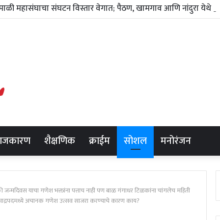
राजकारण
शैक्षणिक
क्राईम
सोशल
मनोरंजन
 जन्मदिवस याचा गणेश भक्तांना पत्ताच नाही पण बाळ गंगाधर टिळकांना चांगलेच महिती
भाद्रपदमध्ये अचानक गणेश उत्सव साजरा करण्याचे कारण काय?