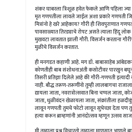
शंकर घाबरला त्रिशूळ हवेत फेकले आणि पहिला ज्या प्रा
मृत गणपतीला लावले जाईल अशा प्रकारे गणपती ज
मित्रांनो हे खरे आहेकाय? गौरी ही शिवपुराणात गणप
पावसाळ्यात तिरड्याचे रोपट असते त्याला हिंदू लोक
मुखवटा लावतात झाली गौरी. विसर्जन करताना गौरी
मुळीचे विसर्जन करतात.
ही मनगडत कहाणी आहे. मग डॉ. बाबासाहेब आंबेडकरांन
कोणतीही बाब संशोधनाअंती कसोटीवर पारखुन बघूनच ते 
तिसरी प्रतिज्ञा दिलेले आहे की गौरी-गणपती इत्याद
नाही. बौद्ध तरूण-तरूणींनो तुम्ही लालबागचा राज
द्यायला जाता, नवरात्रोत्सवात बिना चप्पल जाता, 
जाता, धुळीवंदन खेळायला जाता, संक्रांतीला हळदीकु
लावून गणपती तुमचे फोटो लावून सुभेच्छा देता पण त
हत्या करून ब्राम्हणांनी आनंदोत्सव म्हणून उत्सव सा
मी तुम्हाला प्रश्न विचारतो तुम्हाला माणसात आणले 