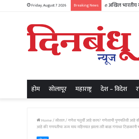
Friday, August 7 2026
Breaking News
होम
सोलापूर
महाराष्ट्र
देश – विदेश
Home
/
सोशल
/
गणेश चतुर्थी आहे काय? गणेशाची पुणयतिथी आहे की
आहे की गणपतीचा जन्म माघ महिनयात झाला तरी बाळ गंगाधर टिळकांनी 