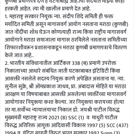
कुणबी प्रमाणपत्र देणे हे घटनाबाह्य आहे.त्या संदर्भात माझ्या काही
हरकती आहेत. त्या मी खालील प्रमाणे देत आहे.
1. महाराष्ट्र सरकार नियुक्त न्या. संदीप शिंदे समिती ही फक्त
मर्यादित समिती असून मागासवर्ग आयोग नसताना मराठा (कुणबी)
जात नोंदींचा शोध घेऊन कोणत्याही राज्य किंवा राष्ट्रीय मागासवर्ग
आयोगाने मराठा समाजाला मागास ठरविलेले नसताना समितीच्या
शिफारशीवरून प्रशासनाकडून मराठा कुणबी प्रमाणपत्राचे वितरण
केले जात आहे..
2. भारतीय संविधानातील आर्टिकल 338 (ब) प्रमाणे उपरोक्त
निकालाच्या आधारे संबंधित जाती घटकाबाबत इंटिग्रिटी किंवा
आसक्ती नसलेले सदस्य नियुक्त करणे अपेक्षित असताना मा. न्या.
सुनील सुक्रे, श्री ओमप्रकाश जाधव, प्रा. अंबादास मोहिते या मराठा
आरक्षण या विषयाबाबत आसक्ती असलेल्या व्यक्तींच्या मागासवर्ग
आयोगावर नियुक्त्या कशा केल्या. जर नियुक्त्या करायच्या होत्या
तर मा.सर्वोच्च न्यायालयाचा निकाल डॉ. जयश्री पाटील विरुद्ध
मुख्यमंत्री महाराष्ट्र राज्य 2021 (8) SSC (1) व माधुरी पाटील
विरुद्ध अतिरिक्त आयुक्त आदिवासी विकास 1997 (5) SCC (437)
1994 व इंदिरा साहनी विरुद्ध भारत सरकार 1992 Supp (3)