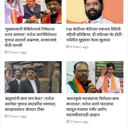
‘मुख्यमंत्र्यांनी कॅबिनेटमध्ये निषेधाचा
PM मोदींच्या भेटीनंतर एकनाथ शिंदेंची
ठराव आणावा’; मनोज जरांगेंविरोधात
पहिली प्रतिक्रिया; ‘ही सदिच्छा भेट होती’,
गुणरत्न सदावर्ते आक्रमक, सरकारकडे
चर्चेतील मुद्द्यांवर केला खुलासा
मोठी मागणी
11 hours ago
11 hours ago
‘ब्राह्मणांनी काय पाप केलं?’; मनोज
‘बावनकुळे मराठ्यांच्या विरोधात काम
जरांगेंवर गुणरत्न सदावर्तेंचा घणाघात,
करतायत’; मनोज जरांगे पाटलांचा
आरक्षणावरून जोरदार टीका
महसूल मंत्र्यांवर गंभीर आरोप,
फडणवीसांनाही आव्हान
11 hours ago
11 hours ago