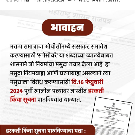
Send
Admin
January 29, 2024
17
372
4 minutes read
an
email