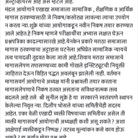
अल्ट्राव्हायरस आहे असे म्हटले आहे.
मंडल आयोगाने एखाद्या समाजाला सामाजिक , शैक्षणिक व आर्थिक
मागास ठरवण्यासाठी जे निकष/कसोट्या लावल्या त्याचा उपयोग
न करता न्या.शुक्रे यांच्या आयोगाकडून नवीन निकष तयार करण्यात
आले आहेत.हे निकष म्हणजे परीक्षार्थींचा अभ्यास लक्षात घेऊन
प्रश्नपत्रिका काढल्यासारखे आहे.येनकेन प्रकारे मराठा समाजाला
मागास ठरवण्याचा अट्टाहास घटनेला अभिप्रेत सामाजिक न्यायचे
तत्व पायदळी तुडवत केला जातो आहे.शिवाय मराठा समाजाचे
मागासलेपण तपासण्याच्या कामी गोखले इन्स्टिट्यूटची नियुक्ती
जाहिरात देऊन विहित पद्धत अवलंबून झालेली नाही. वर्तमान
मागासवर्ग आयोगाचे अध्यक्ष यांनी प्रश्नावली तयार करताना
मागासलेपणाचे निकष ठरवत असताना संविधानात्मक तत्त्व
बदलले आहे तसे श्री सुनील सुक्रे हे या सरकारने स्वतंत्रपणे स्थापन
केलेल्या निवृत्त न्या. दिलीप भोसले यांच्या समितीचेही सदस्य
आहेत. एका वेळी एखादी व्यक्ती विषयाच्या समितीवर असेल ती
व्यक्ती मागासवर्ग आयोगाची अध्यक्षही कशी असू शकते ? अशा
आक्षेपार्ह व्यक्तीकडून निष्पक्ष / तटस्थ मूल्यांकन कसे काय होऊ