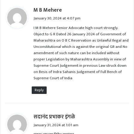
s
M B Mehere
a
January 30, 2024 at 4:07 pm
y
I M B Mehere Senior Advocate high court strongly.
s
Object to G R Dated 26 January 2024 of Government of
:
Maharashtra on O B C Reservation as Unlawful Ilegal and
Unconstitutional which is against the original GR and No
amendment of such nature can be included without
proper Legislation by Maharashtra Assembly in view of
Supreme Court Judgement in previous Law struck down
on Besis of Indra Sahanis Judgement of Full Bench of
Supreme Court of India
Reply
s
सदानंद प्रभाकर इंगळे
a
January 31, 2024 at 1:01 am
y