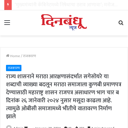
PM मोदींच्या भेटीनंतर एकनाथ शिंदेंची पहिली प्रतिक्रिया; ‘ही सदिच्छा भेट होती’, चर्चेतील मुद्द्यांवर केला खुलासा
Menu
Se
fo
Home
/
राजकारण
राजकारण
राज्य शासनाने मराठा आरक्षणासंदर्भात सगेसोयरे या
शब्दाची व्याख्या बदलून मराठा समाजाला कुणबी प्रमाणपत्र
देण्यासाठी महाराष्ट्र शासन राजपत्र असाधारण भाग चार ब
दिनांक २६ जानेवारी २०२४ नुसार मसूदा काढला आहे.
त्यामुळे ओबीसी समाजामध्ये भीतीचे वातावरण निर्माण
झाले