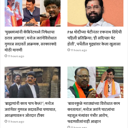
‘मुख्यमंत्र्यांनी कॅबिनेटमध्ये निषेधाचा
PM मोदींच्या भेटीनंतर एकनाथ शिंदेंची
ठराव आणावा’; मनोज जरांगेंविरोधात
पहिली प्रतिक्रिया; ‘ही सदिच्छा भेट
गुणरत्न सदावर्ते आक्रमक, सरकारकडे
होती’, चर्चेतील मुद्द्यांवर केला खुलासा
मोठी मागणी
11 hours ago
11 hours ago
‘ब्राह्मणांनी काय पाप केलं?’; मनोज
‘बावनकुळे मराठ्यांच्या विरोधात काम
जरांगेंवर गुणरत्न सदावर्तेंचा घणाघात,
करतायत’; मनोज जरांगे पाटलांचा
आरक्षणावरून जोरदार टीका
महसूल मंत्र्यांवर गंभीर आरोप,
फडणवीसांनाही आव्हान
11 hours ago
11 hours ago