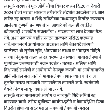
शकते ? हा सर्वात मोठा प्रश्न आहे.
त्यामुळे सरकारने मूळ ओबीसीचा विचार करून दि.26 जानेवारी
2024 रोजी मराठा आरक्षण सगेसोयरे संदर्भात काढलेला जी. आर
त्वरित रद्द करावा. व शिंदे समितीच्या माध्यमातून वितरित करण्यात
आलेल्या कुणबी प्रमाणपत्रांच्या आधारे कोणत्याही व्यक्तीला
कोणत्याही शासकीय सवलतींचा / आरक्षणाचा लाभ देण्यात येऊ
नये. अशा प्रकारचे जाहीर प्रगटन तात्काळ प्रसिद्ध करण्यात
यावे.मागासवर्ग आयोगावर वादग्रस्त आणि बेकायदेशीरपणे
झालेल्या श्री सुनील सुक्रे, ओमप्रकाश जाधव व अंबादास मोहिते
यांच्या नियुक्त्या तात्काळ रद्द करण्यात याव्यात . मागासलेपणाचे
मूल्यांकन करण्यासाठी नवीन स्वतंत्र / तटस्थ / अलिप्त आणि
विश्वासार्ह संस्थेची व आयोगाची नेमणूक करावी. या आयोगामार्फत
ओबीसीतील सर्व जातीचे मागासलेपण तपासण्यात यावे व त्या
तुलनेत मराठा समाजाचे मागासलेपण तपासले जावे. स्वतंत्रपणे
वेगळे निकष लावून तपासले जाऊ नये.
त्यामुळे राज्य मागासवर्ग आयोग व न्यायमुर्ती शिंदे समिती रद्द
करण्यात यावी. तसेच चुकीच्या कार्यपध्दतीने व बेकायदेशिर रित्या
वितरीत होणाऱ्या सदर मराठा – कुणबी / कुणबी -मराठा