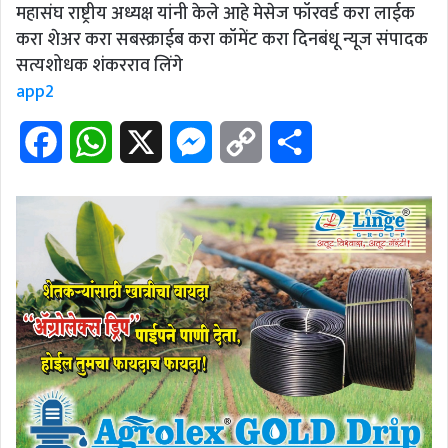
महासंघ राष्ट्रीय अध्यक्ष यांनी केले आहे मेसेज फॉरवर्ड करा लाईक
करा शेअर करा सबस्क्राईब करा कॉमेंट करा दिनबंधू न्यूज संपादक
सत्यशोधक शंकरराव लिंगे
app2
F
W
X
M
C
S
a
h
e
o
h
c
a
s
p
a
e
t
s
y
r
b
s
e
L
e
o
A
n
i
o
p
g
n
k
p
e
k