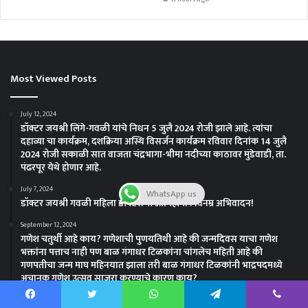
Most Viewed Posts
July 12, 2024
डॉक्टर जयश्री लिंगे-गवळी यांचे निधन 5 जुलै 2024 रोजी झाले आहे. त्यांचा
दहाव्या चा कार्यक्रम, दशक्रिया अस्थि विसर्जन कार्यक्रम रविवार दिनांक 14 जुलै
2024 रोजी सकाळी सात वाजता चंद्रभागा-भीमा नदीच्या काठावर मुंडेवाडी, ता.
पंढरपूर येथे होणार आहे.
July 7, 2024
WhatsApp us
डॉक्टर जयश्री गवळी महिला डॉक्टराची आत्महत्या ! विनम्र अभिवादन!
September 12, 2024
गणेश चतुर्थी आहे काय? गणेशाची पुणयतिथी आहे की जन्मदिवस याचा गणेश
भक्तांना पत्ताच नाही पण बाळ गंगाधर टिळकांना चांगलेच महिती आहे की
गणपतीचा जन्म माघ महिनयात झाला तरी बाळ गंगाधर टिळकांनी भाद्रपदमध्ये
अचानक गणेश उत्सव साजरा करण्याचे कारण काय?
Facebook
Twitter
WhatsApp
Telegram
Viber