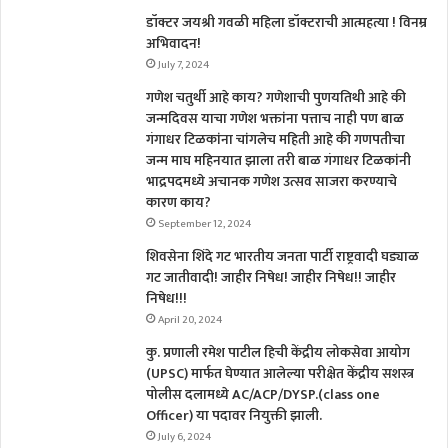
डॉक्टर जयश्री गवळी महिला डॉक्टराची आत्महत्या ! विनम्र
अभिवादन!
July 7, 2024
गणेश चतुर्थी आहे काय? गणेशाची पुणयतिथी आहे की
जन्मदिवस याचा गणेश भक्तांना पत्ताच नाही पण बाळ
गंगाधर टिळकांना चांगलेच महिती आहे की गणपतीचा
जन्म माघ महिनयात झाला तरी बाळ गंगाधर टिळकांनी
भाद्रपदमध्ये अचानक गणेश उत्सव साजरा करण्याचे
कारण काय?
September 12, 2024
शिवसेना शिंदे गट भारतीय जनता पार्टी राष्ट्रवादी घड्याळ
गट जातीवादी! जाहीर निषेध! जाहीर निषेध!! जाहीर
निषेध!!!
April 20, 2024
कु. प्रणाली रमेश पाटील हिची केंद्रीय लोकसेवा आयोग
(UPSC) मार्फत घेण्यात आलेल्या परीक्षेत केंद्रीय सशस्त्र
पोलीस दलामध्ये AC/ACP/DYSP.(class one
Officer) या पदावर नियुक्ती झाली.
July 6, 2024