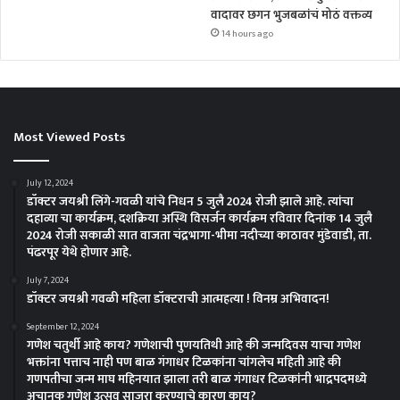
वादावर छगन भुजबळांचं मोठं वक्तव्य
14 hours ago
Most Viewed Posts
July 12, 2024
डॉक्टर जयश्री लिंगे-गवळी यांचे निधन 5 जुलै 2024 रोजी झाले आहे. त्यांचा
दहाव्या चा कार्यक्रम, दशक्रिया अस्थि विसर्जन कार्यक्रम रविवार दिनांक 14 जुलै
2024 रोजी सकाळी सात वाजता चंद्रभागा-भीमा नदीच्या काठावर मुंडेवाडी, ता.
पंढरपूर येथे होणार आहे.
July 7, 2024
डॉक्टर जयश्री गवळी महिला डॉक्टराची आत्महत्या ! विनम्र अभिवादन!
September 12, 2024
गणेश चतुर्थी आहे काय? गणेशाची पुणयतिथी आहे की जन्मदिवस याचा गणेश
भक्तांना पत्ताच नाही पण बाळ गंगाधर टिळकांना चांगलेच महिती आहे की
गणपतीचा जन्म माघ महिनयात झाला तरी बाळ गंगाधर टिळकांनी भाद्रपदमध्ये
अचानक गणेश उत्सव साजरा करण्याचे कारण काय?