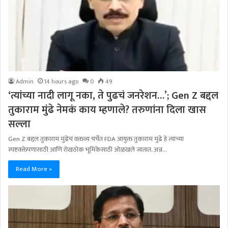
Admin
14 hours ago
0
49
‘त्यांच्या नादी लागू नका, ते पुढचं जनरेशन…’; Gen Z बद्दल
तुकाराम मुंढे नेमकं काय म्हणाले? तरुणांना दिला खास
सल्ला
Gen Z बद्दल तुकाराम मुंढेंचं वक्तव्य चर्चेत FDA आयुक्त तुकाराम मुंढे हे त्यांच्या
स्पष्टवक्तेपणासाठी आणि रोखठोक भूमिकेसाठी ओळखले जातात. अन्न…
Read More »