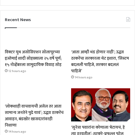
Recent News
विक्टर युथ असोसिएशन सोलापूरच्या
‘आता आम्ही थंड होणार नाही’; उद्धव
इज्तेमाई शादी सोहळ्याला २५ वर्षे पूर्ण;
ठाकरेंचा सरकारला थेट इशारा, ‘सिस्टम
१५ नोव्हेंबरला सामुदायिक विवाह सोह
बदलली पाहिजे, सरकार बदललं
पाहिजे’
12 hours ago
14 hours ago
‘लोकशाही वाचवायची असेल तर आता
सामान्य जनतेने पुढे यावं’; उद्धव ठाकरेंचं
आवाहन, बंडखोर खासदारांवरही
निशाणा
‘सुनेत्रा पवारांना कोणाला भेटायचं, हे
14 hours ago
त्या ठरवतील’; तटकरे-प्रफुल्ल पटेल