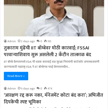
Admin
2 days ago
0
165
तुकाराम मुंढेंची IIT बॉम्बेवर मोठी कारवाई; FSSAI
परवान्याशिवाय सुरू असलेली 2 कँटीन तात्काळ बंद
IIT बॉम्बे कॅम्पसमध्ये FDA ची धडक कारवाई अन्न सुरक्षा नियमांची काटेकोर अंमलबजावणी
करण्यासाठी महाराष्ट्र FDA ने IIT बॉम्बेच्या पवई कॅम्पसमधील…
Read More »
Admin
6 days ago
0
474
‘आरक्षण रद्द करू नका, मॅनेजमेंट कोटा बंद करा’; अभिजीत
दिपकेंची स्पष्ट भूमिका