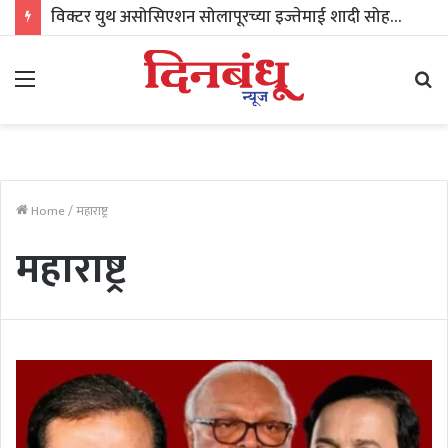
विक्टर युथ असोसिएशन सोलापूरच्या इज्तेमाई शादी सोहळ्याला २५ वर्षे पूर्ण; १५ नोव्हेंबरला सामुदायिक विवाह सोह
Menu
Se
fo
Home
/
महाराष्ट्र
महाराष्ट्र