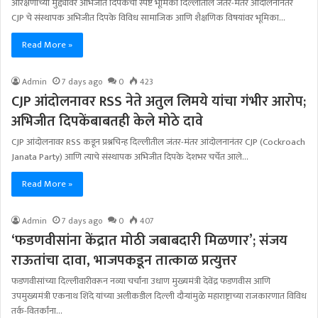
आरक्षणाच्या मुद्द्यावर अभिजीत दिपकेंची स्पष्ट भूमिका दिल्लीतील जंतर-मंतर आंदोलनानंतर
CJP चे संस्थापक अभिजीत दिपके विविध सामाजिक आणि शैक्षणिक विषयांवर भूमिका…
Read More »
Admin
7 days ago
0
423
CJP आंदोलनावर RSS नेते अतुल लिमये यांचा गंभीर आरोप;
अभिजीत दिपकेंबाबतही केले मोठे दावे
CJP आंदोलनावर RSS कडून प्रश्नचिन्ह दिल्लीतील जंतर-मंतर आंदोलनानंतर CJP (Cockroach
Janata Party) आणि त्याचे संस्थापक अभिजीत दिपके देशभर चर्चेत आले…
Read More »
Admin
7 days ago
0
407
‘फडणवीसांना केंद्रात मोठी जबाबदारी मिळणार’; संजय
राऊतांचा दावा, भाजपकडून तात्काळ प्रत्युत्तर
फडणवीसांच्या दिल्लीवारीवरून नव्या चर्चांना उधाण मुख्यमंत्री देवेंद्र फडणवीस आणि
उपमुख्यमंत्री एकनाथ शिंदे यांच्या अलीकडील दिल्ली दौऱ्यांमुळे महाराष्ट्राच्या राजकारणात विविध
तर्क-वितर्कांना…