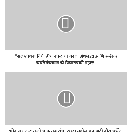
“सत्यशोधक विधी हीच काळाची गरज; अंधश्रद्धा आणि रूढींवर
कवठेमंकाळमध्ये विज्ञानवादी प्रहार!”
भोंदू खरात-रुपाली चाकणकरांचा 2021 मधील गुवाहाटी दौरा चर्चेत!