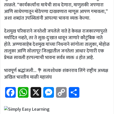
तरळले. “कार्यकर्त्यांना मायेची साथ देणारा, माणुसकी जपणारा
आणि साधेपणातून मोठेपणा दाखवणारा माणूस आपण गमावला,”
अशा शब्दांत उपस्थितांनी आपल्या भावना व्यक्त केल्या.
देशमुख परिवाराने जनतेशी जपलेले नाते हे केवळ राजकारणापुरते
मर्यादित नव्हते, तर ते सुख-दुःखात धावून जाणारे कौटुंबिक नाते
होते. अण्णासाहेब देशमुख यांच्या निधनाने सांगोला तालुका, मोहोळ
तालुका आणि सोलापूर जिल्ह्यातील जनतेला आधार देणारी एक
प्रेमळ सावली हरपल्याची भावना सर्वत्र व्यक्त ।l होत आहे.
भावपूर्ण श्रद्धांजली… 💐 सत्यशोधक शंकरराव लिंगे राष्ट्रीय अध्यक्ष
अखिल भारतीय माळी महासंघ
F
W
X
M
C
S
a
h
e
o
h
c
a
s
p
a