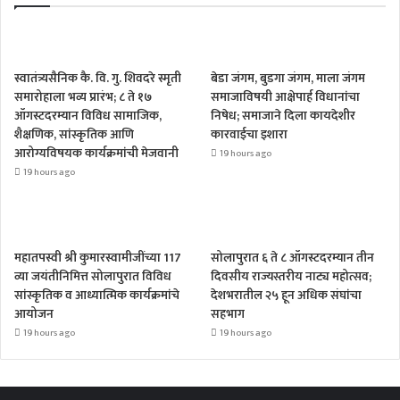
स्वातंत्र्यसैनिक कै. वि. गु. शिवदरे स्मृती
बेडा जंगम, बुडगा जंगम, माला जंगम
समारोहाला भव्य प्रारंभ; ८ ते १७
समाजाविषयी आक्षेपार्ह विधानांचा
ऑगस्टदरम्यान विविध सामाजिक,
निषेध; समाजाने दिला कायदेशीर
शैक्षणिक, सांस्कृतिक आणि
कारवाईचा इशारा
आरोग्यविषयक कार्यक्रमांची मेजवानी
19 hours ago
19 hours ago
महातपस्वी श्री कुमारस्वामीजींच्या 117
सोलापुरात ६ ते ८ ऑगस्टदरम्यान तीन
व्या जयंतीनिमित्त सोलापुरात विविध
दिवसीय राज्यस्तरीय नाट्य महोत्सव;
सांस्कृतिक व आध्यात्मिक कार्यक्रमांचे
देशभरातील २५ हून अधिक संघांचा
आयोजन
सहभाग
19 hours ago
19 hours ago