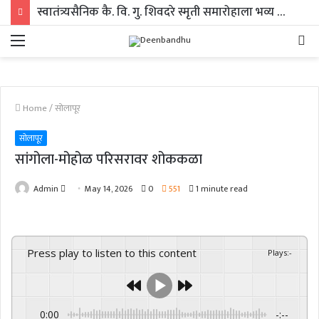
स्वातंत्र्यसैनिक कै. वि. गु. शिवदरे स्मृती समारोहाला भव्य प्रारंभ; ८ ते १७ ऑगस्टदरम्यान विविध सामाजिक, शैक्षणिक, सांस्कृतिक आणि आरोग्यविषयक कार्यक्रमांची मेजवानी
Menu
Se
fo
Home
/
सोलापूर
सोलापूर
सांगोला-मोहोळ परिसरावर शोककळा
Send
Admin
May 14, 2026
0
551
1 minute read
an
email
Press play to listen to this content
Plays
:
-
0:00
-:--