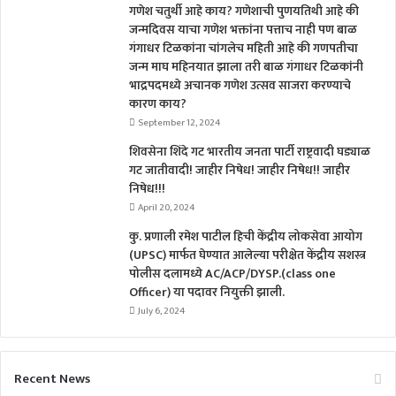
गणेश चतुर्थी आहे काय? गणेशाची पुणयतिथी आहे की
जन्मदिवस याचा गणेश भक्तांना पत्ताच नाही पण बाळ
गंगाधर टिळकांना चांगलेच महिती आहे की गणपतीचा
जन्म माघ महिनयात झाला तरी बाळ गंगाधर टिळकांनी
भाद्रपदमध्ये अचानक गणेश उत्सव साजरा करण्याचे
कारण काय?
September 12, 2024
शिवसेना शिंदे गट भारतीय जनता पार्टी राष्ट्रवादी घड्याळ
गट जातीवादी! जाहीर निषेध! जाहीर निषेध!! जाहीर
निषेध!!!
April 20, 2024
कु. प्रणाली रमेश पाटील हिची केंद्रीय लोकसेवा आयोग
(UPSC) मार्फत घेण्यात आलेल्या परीक्षेत केंद्रीय सशस्त्र
पोलीस दलामध्ये AC/ACP/DYSP.(class one
Officer) या पदावर नियुक्ती झाली.
July 6, 2024
Recent News