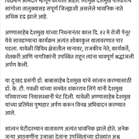
विद्यमान आमदार म्हणून कार्यरत आहेत. त्यामुळे देशमुख परिवाराचे
सांगोला तालुक्यासह संपूर्ण जिल्ह्याशी असलेले भावनिक नाते
अधिक दृढ झाले आहे.
अण्णासाहेब देशमुख यांच्या निधनानंतर काल दि. १२ मे रोजी पेनूर
येथे सावडण्याचा कार्यक्रम अत्यंत शोकाकुल वातावरणात पार
पडला. यावेळी विविध क्षेत्रातील मान्यवर, राजकीय नेते, कार्यकर्ते,
शेतकरी आणि नागरिकांनी उपस्थित राहून त्यांना भावपूर्ण श्रद्धांजली
अर्पण केली.
या दुःखद प्रसंगी डॉ. बाबासाहेब देशमुख यांचे सांत्वन करण्यासाठी
डॉ. के. टी. गवळी यांच्या समवेत शंकरराव लिंगे यांनी देशमुख
परिवाराच्या निवासस्थानी भेट दिली. यावेळी अण्णासाहेब देशमुख
यांच्या प्रतिमेस पुष्पहार अर्पण करून विनम्र अभिवादन करण्यात
आले.
सांत्वन भेटीदरम्यान वातावरण अत्यंत भावनिक झाले होते. अनेक
जुन्या आठवणींना उजाळा देताना उपस्थितांच्या डोळ्यांत अश्रू