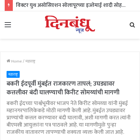
विक्टर युथ असोसिएशन सोलापूरच्या इज्तेमाई शादी सोहळ्याला २५ वर्षे पूर्ण; १५ नोव्हेंबरला सामुदायिक विवाह सोह
Menu
Se
fo
Home
/
महाराष्ट्र
महाराष्ट्र
बकरी ईदपूर्वी मुंबईत राजकारण तापलं; उघड्यावर
कत्तलीवर बंदी घालण्याची किरीट सोमय्यांची मागणी
बकरी ईदच्या पार्श्वभूमीवर भाजप नेते किरीट सोमय्या यांनी मुंबई
महानगरपालिकेकडे मोठी मागणी केली आहे. मुंबईत उघड्यावर
प्राण्यांची कत्तल करण्यावर बंदी घालावी, अशी मागणी करत त्यांनी
बीएमसी आयुक्तांना पत्र पाठवले आहे. या मागणीमुळे पुन्हा
राजकीय वातावरण तापण्याची शक्यता व्यक्त केली जात आहे.