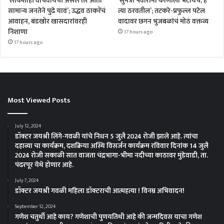
‘लोकशाही वाचवायची असेल तर आता
‘सुनेत्रा पवारांना कोणाला भेटायचं, हे
सामान्य जनतेने पुढे यावं’; उद्धव ठाकरेंचं
त्या ठरवतील’; तटकरे-प्रफुल्ल पटेल
आवाहन, बंडखोर खासदारांवरही
वादावर छगन भुजबळांचं मोठं वक्तव्य
निशाणा
17 hours ago
17 hours ago
Most Viewed Posts
July 12, 2024
डॉक्टर जयश्री लिंगे-गवळी यांचे निधन 5 जुलै 2024 रोजी झाले आहे. त्यांचा
दहाव्या चा कार्यक्रम, दशक्रिया अस्थि विसर्जन कार्यक्रम रविवार दिनांक 14 जुलै
2024 रोजी सकाळी सात वाजता चंद्रभागा-भीमा नदीच्या काठावर मुंडेवाडी, ता.
पंढरपूर येथे होणार आहे.
July 7, 2024
डॉक्टर जयश्री गवळी महिला डॉक्टराची आत्महत्या ! विनम्र अभिवादन!
September 12, 2024
गणेश चतुर्थी आहे काय? गणेशाची पुणयतिथी आहे की जन्मदिवस याचा गणेश