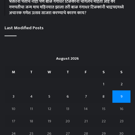
भक्तांना पत्ताच नाही पण बाळ गंगाधर टिळकांना चांगलेच महिती आहे की
गणपतीचा जन्म माघ महिनयात झाला तरी बाळ गंगाधर टिळकांनी भाद्रपदमध्ये
अचानक गणेश उत्सव साजरा करण्याचे कारण काय?
Last Modified Posts
August 2026
M
T
W
T
F
S
S
1
2
3
4
5
6
7
8
9
10
11
12
13
14
15
16
17
18
19
20
21
22
23
24
25
26
27
28
29
30