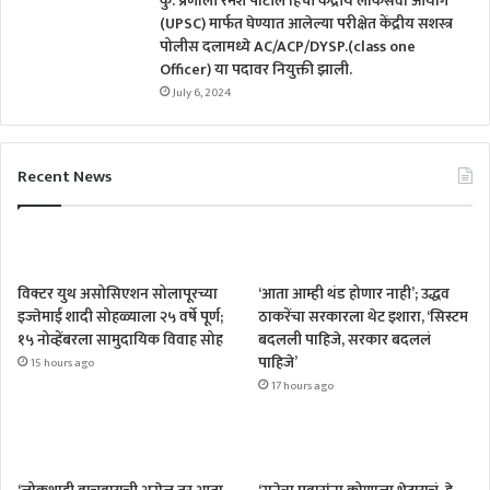
कु. प्रणाली रमेश पाटील हिची केंद्रीय लोकसेवा आयोग
(UPSC) मार्फत घेण्यात आलेल्या परीक्षेत केंद्रीय सशस्त्र
पोलीस दलामध्ये AC/ACP/DYSP.(class one
Officer) या पदावर नियुक्ती झाली.
July 6, 2024
Recent News
विक्टर युथ असोसिएशन सोलापूरच्या
‘आता आम्ही थंड होणार नाही’; उद्धव
इज्तेमाई शादी सोहळ्याला २५ वर्षे पूर्ण;
ठाकरेंचा सरकारला थेट इशारा, ‘सिस्टम
१५ नोव्हेंबरला सामुदायिक विवाह सोह
बदलली पाहिजे, सरकार बदललं
पाहिजे’
15 hours ago
17 hours ago