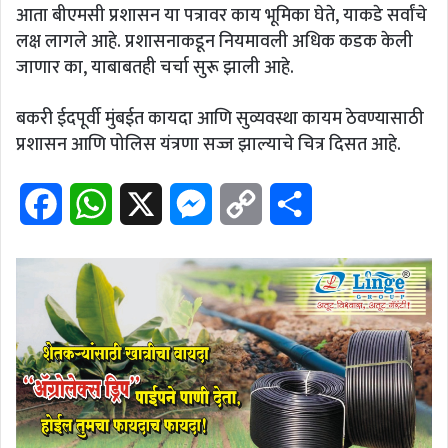
आता बीएमसी प्रशासन या पत्रावर काय भूमिका घेते, याकडे सर्वांचे
लक्ष लागले आहे. प्रशासनाकडून नियमावली अधिक कडक केली
जाणार का, याबाबतही चर्चा सुरू झाली आहे.
बकरी ईदपूर्वी मुंबईत कायदा आणि सुव्यवस्था कायम ठेवण्यासाठी
प्रशासन आणि पोलिस यंत्रणा सज्ज झाल्याचे चित्र दिसत आहे.
F
W
X
M
C
S
a
h
e
o
h
c
a
s
p
a
e
t
s
y
r
b
s
e
L
e
o
A
n
i