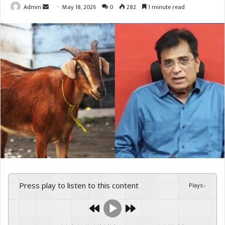
Send
Admin
May 18, 2026
0
282
1 minute read
an
email
Press play to listen to this content
Plays
:
-