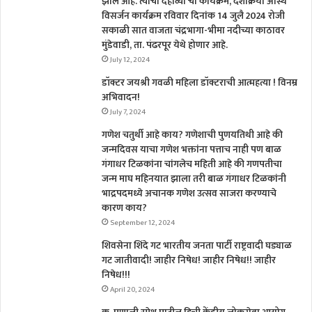
झाले आहे. त्यांचा दहाव्या चा कार्यक्रम, दशक्रिया अस्थि
विसर्जन कार्यक्रम रविवार दिनांक 14 जुलै 2024 रोजी
सकाळी सात वाजता चंद्रभागा-भीमा नदीच्या काठावर
मुंडेवाडी, ता. पंढरपूर येथे होणार आहे.
July 12, 2024
डॉक्टर जयश्री गवळी महिला डॉक्टराची आत्महत्या ! विनम्र
अभिवादन!
July 7, 2024
गणेश चतुर्थी आहे काय? गणेशाची पुणयतिथी आहे की
जन्मदिवस याचा गणेश भक्तांना पत्ताच नाही पण बाळ
गंगाधर टिळकांना चांगलेच महिती आहे की गणपतीचा
जन्म माघ महिनयात झाला तरी बाळ गंगाधर टिळकांनी
भाद्रपदमध्ये अचानक गणेश उत्सव साजरा करण्याचे
कारण काय?
September 12, 2024
शिवसेना शिंदे गट भारतीय जनता पार्टी राष्ट्रवादी घड्याळ
गट जातीवादी! जाहीर निषेध! जाहीर निषेध!! जाहीर
निषेध!!!
April 20, 2024