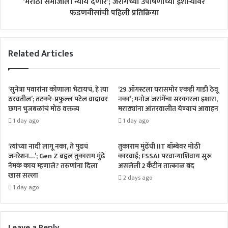
‘मराठा समाजाला न्याय देणार’; जरांगेंच्या उपोषणाच्या इशाऱ्यावर
फडणवीसांची पहिली प्रतिक्रिया
Related Articles
‘सुनेत्रा पवारांना कोणाला भेटायचं, हे त्या
‘29 ऑगस्टला घरासमोर एकही गाडी ठेवू
ठरवतील’; तटकरे-प्रफुल्ल पटेल वादावर
नका’; मनोज जरांगेंचा सरकारला इशारा,
छगन भुजबळांचं मोठं वक्तव्य
मराठ्यांना आंतरवालीत येण्याचं आवाहन
1 day ago
1 day ago
‘त्यांच्या नादी लागू नका, ते पुढचं
तुकाराम मुंढेंची IIT बॉम्बेवर मोठी
जनरेशन…’; Gen Z बद्दल तुकाराम मुंढे
कारवाई; FSSAI परवान्याशिवाय सुरू
नेमकं काय म्हणाले? तरुणांना दिला
असलेली 2 कँटीन तात्काळ बंद
खास सल्ला
2 days ago
1 day ago
Leave a Reply