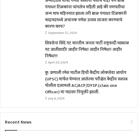
जन्मदिवस याचा गणेश भक्तांना पत्ताच नाही पण बाळ
गंगाधर टिळकांना चांगलेच महिती आहे की गणपतीचा
जन्म माघ महिनयात झाला तरी बाळ गंगाधर टिळकांनी
भाद्रपदमध्ये अचानक गणेश उत्सव साजरा करण्याचे
कारण काय?
September 12, 2024
शिवसेना शिंदे गट भारतीय जनता पार्टी राष्ट्रवादी घड्याळ
गट जातीवादी! जाहीर निषेध! जाहीर निषेध!! जाहीर
निषेध!!!
April 20, 2024
कु. प्रणाली रमेश पाटील हिची केंद्रीय लोकसेवा आयोग
(UPSC) मार्फत घेण्यात आलेल्या परीक्षेत केंद्रीय सशस्त्र
पोलीस दलामध्ये AC/ACP/DYSP.(class one
Officer) या पदावर नियुक्ती झाली.
July 6, 2024
Recent News