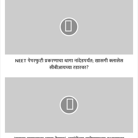
NEET पेपरफुटी प्रकरणाचा धागा नांदेडपर्यंत; खासगी क्लासेस
सीबीआयच्या रडारवर?