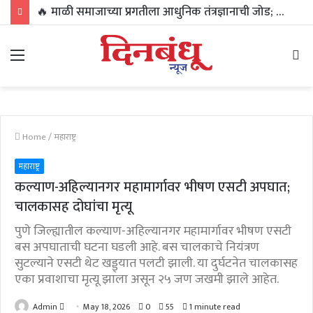
🔥 माळी समाजाच्या प्रगतीला आधुनिक तंत्रज्ञानाची जोड; प्रशांत शेवाळे यांची राष्ट्रीय कार्यकारिणीवर निवड!
Menu
Se
fo
Home
/
महाराष्ट्र
महाराष्ट्र
कल्याण-अहिल्यानगर महामार्गावर भीषण एसटी अपघात;
चालकासह दोघांचा मृत्यू
पुणे जिल्ह्यातील कल्याण-अहिल्यानगर महामार्गावर भीषण एसटी
बस अपघाताची घटना घडली आहे. बस चालकाचे नियंत्रण
सुटल्याने एसटी थेट खड्ड्यात पलटी झाली. या दुर्घटनेत चालकासह
एका प्रवाशाचा मृत्यू झाला असून २५ जण जखमी झाले आहेत.
Send
Admin
May 18, 2026
0
55
1 minute read