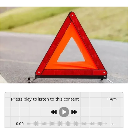
an
email
Press play to listen to this content
Plays
:
-
0:00
-:--