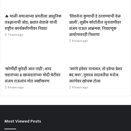
🔥 माळी समाजाच्या प्रगतीला आधुनिक
‘शिवसेना कुणाची हे ठरवण्याची वेळ
तंत्रज्ञानाची जोड; प्रशांत शेवाळे यांची
आली’; सुप्रीम कोर्टातील सुनावणीवर
राष्ट्रीय कार्यकारिणीवर निवड!
संजय राऊत आक्रमक, निवडणूक
आयोगावरही निशाणा
7 hours ago
8 hours ago
‘कोणीही कुठेही जात नाही’; शरद
‘जरांगे हवेवर नाचतात, तो हवेचा प्रेशर
पवारांच्या 8 खासदारांच्या मोदी भेटीवर
बंद करा’; गुणरत्न सदावर्तेंचा मनोज
संजय राऊतांचं मोठं स्पष्टीकरण
जरांगेंवर खोचक टोला
8 hours ago
8 hours ago
Most Viewed Posts