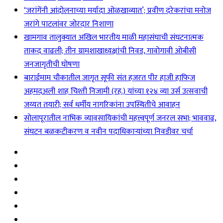
‘जरांगेंनी आंदोलनाच्या मर्यादा ओळखाव्यात’; प्रवीण दरेकरांचा मनोज
जरांगे पाटलांवर जोरदार निशाणा
खामगाव तालुक्यात अखिल भारतीय माळी महासंघाची संघटनात्मक
ताकद वाढली; तीन ग्रामशाखाध्यक्षांची निवड, गावोगावी ओबीसी
जनजागृतीची घोषणा
बाराईमाम चौकातील जागृत सूफी संत हजरत पीर हाजी हाफिज
अहमदअली शाह चिश्ती निजामी (रह.) यांच्या १२४ व्या उर्स उत्सवाची
जय्यत तयारी; सर्व धर्मीय नागरिकांना उपस्थितीचे आवाहन
सोलापूरातील नाभिक व्यावसायिकांची महत्त्वपूर्ण जनरल सभा; भाववाढ,
संघटन बळकटीकरण व नवीन पदाधिकाऱ्यांच्या निवडीवर चर्चा
Sidebar
Random
Article
Log
In
Instagram
YouTube
Twitter