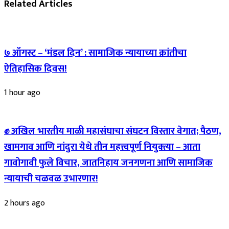
Related Articles
७ ऑगस्ट – ‘मंडल दिन’ : सामाजिक न्यायाच्या क्रांतीचा
ऐतिहासिक दिवस!
1 hour ago
✊ अखिल भारतीय माळी महासंघाचा संघटन विस्तार वेगात; पैठण,
खामगाव आणि नांदुरा येथे तीन महत्त्वपूर्ण नियुक्त्या – आता
गावोगावी फुले विचार, जातनिहाय जनगणना आणि सामाजिक
न्यायाची चळवळ उभारणार!
2 hours ago