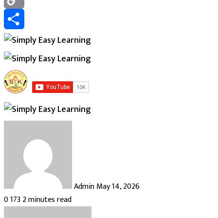
Copy
Link
Share
Send
an
email
Admin
May 14, 2026
0
173
2 minutes read